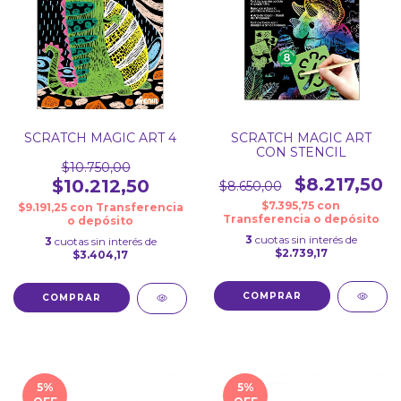
SCRATCH MAGIC ART 4
SCRATCH MAGIC ART
CON STENCIL
$10.750,00
$8.217,50
$10.212,50
$8.650,00
$7.395,75
con
$9.191,25
con
Transferencia
Transferencia o depósito
o depósito
3
cuotas sin interés de
3
cuotas sin interés de
$2.739,17
$3.404,17
COMPRAR
COMPRAR
5
%
5
%