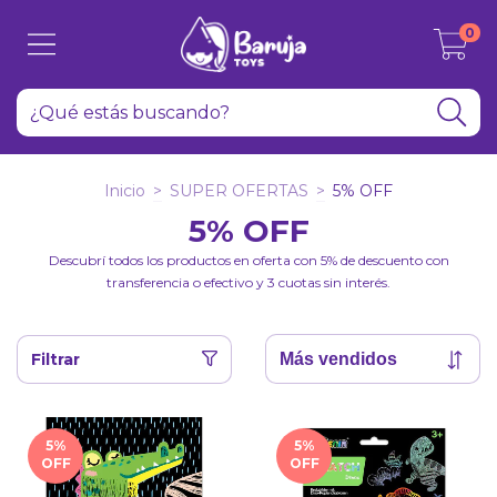
0
Inicio
>
SUPER OFERTAS
>
5% OFF
5% OFF
Descubrí todos los productos en oferta con 5% de descuento con
transferencia o efectivo y 3 cuotas sin interés.
Filtrar
5
%
5
%
OFF
OFF