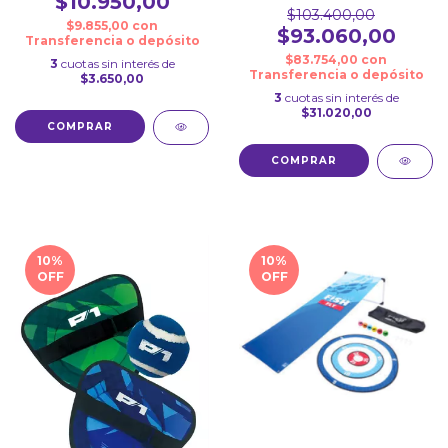
$10.950,00
$103.400,00
$9.855,00
con
$93.060,00
Transferencia o depósito
$83.754,00
con
3
cuotas sin interés de
Transferencia o depósito
$3.650,00
3
cuotas sin interés de
$31.020,00
COMPRAR
10
%
10
%
OFF
OFF