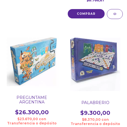
$8.766,67
PREGUNTAME
ARGENTINA
PALABRERIO
$26.300,00
$9.300,00
$23.670,00
con
$8.370,00
con
Transferencia o depósito
Transferencia o depósito