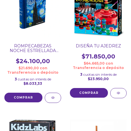
ROMPECABEZAS
DISEÑA TU AJEDREZ
NOCHE ESTRELLADA
300 PIEZAS EN CAJA-
$71.850,00
LIBRO
$24.100,00
$64.665,00
con
Transferencia o depósito
$21.690,00
con
Transferencia o depósito
3
cuotas sin interés de
$23.950,00
3
cuotas sin interés de
$8.033,33