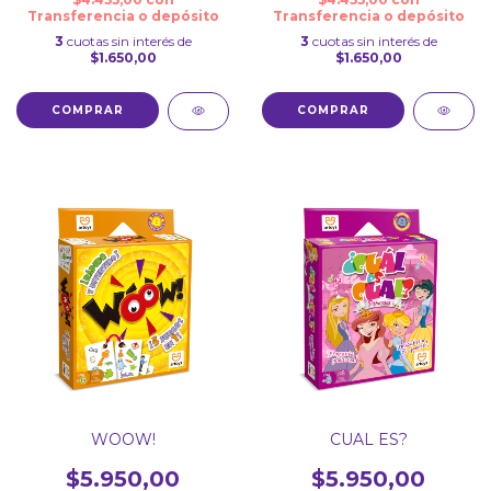
Transferencia o depósito
Transferencia o depósito
3
cuotas sin interés de
3
cuotas sin interés de
$1.650,00
$1.650,00
WOOW!
CUAL ES?
$5.950,00
$5.950,00