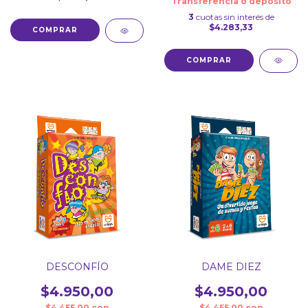
Transferencia o depósito
3
cuotas sin interés de
$4.283,33
DESCONFÍO
DAME DIEZ
$4.950,00
$4.950,00
$4.455,00
con
$4.455,00
con