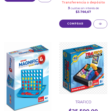
Transferencia o depósito
3
cuotas sin interés de
$3.766,67
TRAFICO