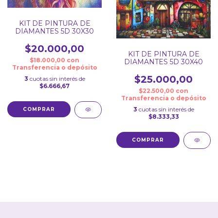
KIT DE PINTURA DE
DIAMANTES 5D 30X30
$20.000,00
KIT DE PINTURA DE
$18.000,00
con
DIAMANTES 5D 30X40
Transferencia o depósito
$25.000,00
3
cuotas sin interés de
$6.666,67
$22.500,00
con
Transferencia o depósito
3
cuotas sin interés de
COMPRAR
$8.333,33
COMPRAR