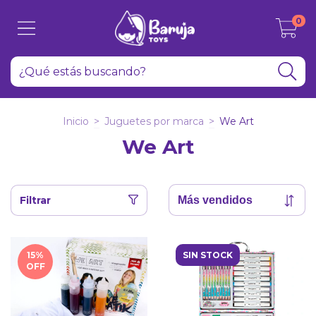
0
Inicio
>
Juguetes por marca
>
We Art
We Art
Filtrar
15
%
SIN STOCK
OFF