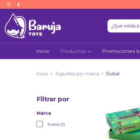
Inicio
Productos
Promociones b
Inicio
>
Juguetes por marca
>
Ruibal
Filtrar por
Marca
Ruibal (2)