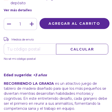
depósito
Ver más detalles
CAMBIAR CP
Entregas para el CP:
Medios de envío
CALCULAR
No sé mi código postal
Edad sugerida:
+3 años
RECORRIENDO LA GRANJA
es un atractivo juego de
tablero de madera diseñado para que los más pequeños se
diviertan mientras desarrollan habilidades motoras y
cognitivas. En este entretenido desafío, cada granjero debe
ser el primero en reunir a sus animalitos, fomentando la
competencia sana y el trabajo en equipo.