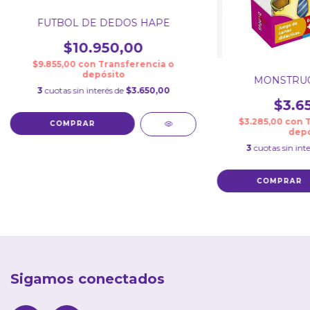
FUTBOL DE DEDOS HAPE
$10.950,00
$9.855,00
con
Transferencia o
depósito
MONSTRU
3
cuotas sin interés de
$3.650,00
$3.6
$3.285,00
con
depó
3
cuotas sin int
Sigamos conectados